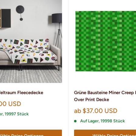
eltraum Fleecedecke
Grüne Bausteine ​​Miner Creep 
Over Print Decke
preis
.00 USD
Sonderpreis
ab $37.00 USD
er, 19997 Stück
Auf Lager, 19998 Stück
ähle Deine Optionen
Wähle Deine Option