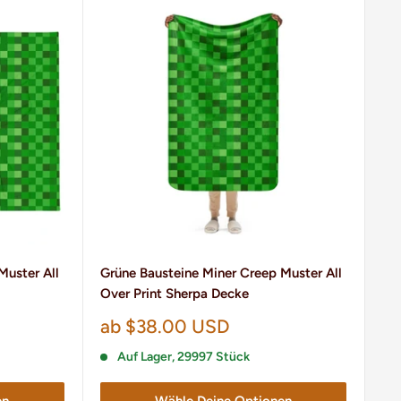
Muster All
Grüne Bausteine ​​Miner Creep Muster All
Over Print Sherpa Decke
Sonderpreis
ab $38.00 USD
Auf Lager, 29997 Stück
en
Wähle Deine Optionen