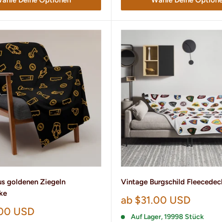
us goldenen Ziegeln
Vintage Burgschild Fleecedec
ke
Sonderpreis
ab $31.00 USD
preis
.00 USD
Auf Lager, 19998 Stück