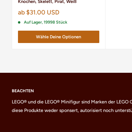
Knochen, Skelett, Pirat, Weiß
Sonderpreis
ab $31.00 USD
Auf Lager, 19998 Stück
Wähle Deine Optionen
BEACHTEN
LEGO® und die LEGO® Minifigur sind Marken der LEGO Gr
diese Produkte weder sponsert, autorisiert noch unterstü