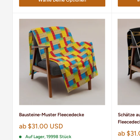
Bausteine-Muster Fleecedecke
Schätze a
Fleecedec
Sonderpreis
ab $31.00 USD
Sonder
ab $31
Auf Lager, 19998 Stück