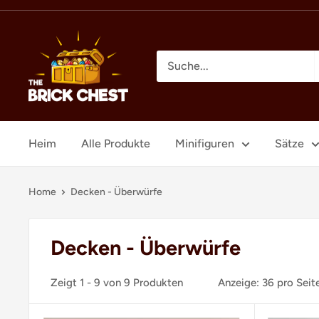
Direkt
zum
The
Inhalt
Brick
Chest
Heim
Alle Produkte
Minifiguren
Sätze
Home
Decken - Überwürfe
Decken - Überwürfe
Zeigt 1 - 9 von 9 Produkten
Anzeige: 36 pro Seit