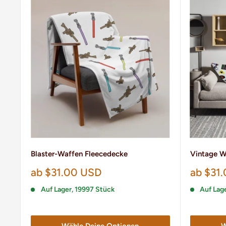
Blaster-Waffen Fleecedecke
Vintage W
Sonderpreis
Sonder
ab $31.00 USD
ab $31
Auf Lager, 19997 Stück
Auf Lag
Wähle Deine Optionen
W