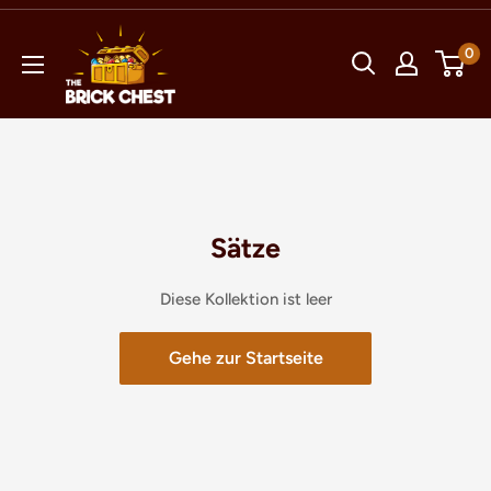
Direkt
The
zum
0
Brick
Inhalt
Chest
Sätze
Diese Kollektion ist leer
Gehe zur Startseite