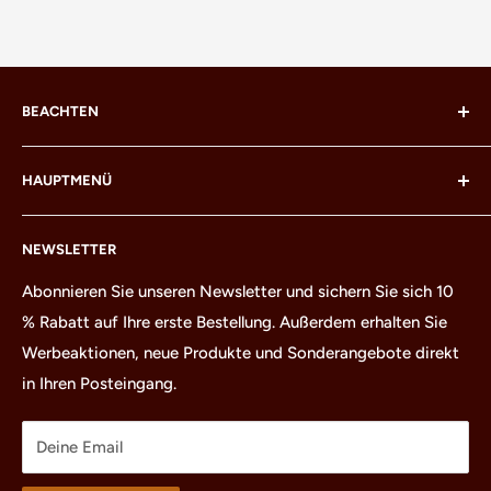
BEACHTEN
LEGO® und die LEGO® Minifigur sind Marken der LEGO
HAUPTMENÜ
Gruppe, die diese Site und diese Produkte weder
sponsert, autorisiert noch unterstützt.
Heim
NEWSLETTER
Alle Produkte
Minifiguren
Abonnieren Sie unseren Newsletter und sichern Sie sich 10
% Rabatt auf Ihre erste Bestellung. Außerdem erhalten Sie
Sätze
Werbeaktionen, neue Produkte und Sonderangebote direkt
Ersatzteile
in Ihren Posteingang.
Schätze
Waren
Deine Email
Um