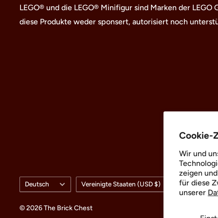
LEGO® und die LEGO® Minifigur sind Marken der LEGO Gr
diese Produkte weder sponsert, autorisiert noch unterstü
Cookie-
Wir und un
Technologi
zeigen und
Sprache
Land/Region
für diese 
Deutsch
Vereinigte Staaten (USD $)
unserer
Da
© 2026 The Brick Chest