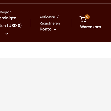
Region
Einloggen /
0
ereinigte
Registrieren
ten (USD $)
Warenkorb
Konto