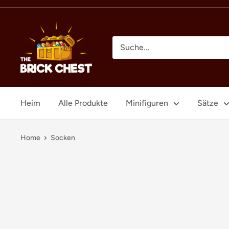
Direkt
zum
The
Inhalt
Brick
Chest
Heim
Alle Produkte
Minifiguren
Sätze
Home
Socken